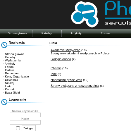
Strona główna
Katedry
Artykuły
Forum
Nawigacja
Linki
Akademie Medyczne
(10)
Strony www akademii medycznych w Polsce
·
Strona główna
·
Katedry
Biologia ogóna
(7)
·
Wydarzenia
·
Artykuły
·
Forum
Chemia
(10)
·
Galeria
·
Remedium
Inne
(3)
·
Koła, Organizacje
·
Download
Nadesłane przez Was
(12)
·
Szukaj
Strony związane z naszą uczelnią
(4)
·
Linki
·
Kontakt
·
Baza Giełd
Logowanie
Nazwa użytkownika
Hasło