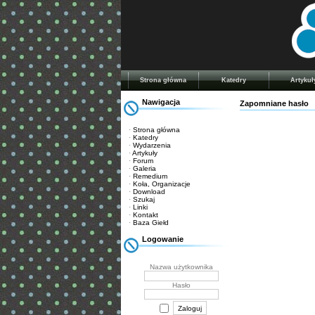
Strona główna
Katedry
Artykuł
Nawigacja
Zapomniane hasło
·
Strona główna
·
Katedry
·
Wydarzenia
·
Artykuły
·
Forum
·
Galeria
·
Remedium
·
Koła, Organizacje
·
Download
·
Szukaj
·
Linki
·
Kontakt
·
Baza Giełd
Logowanie
Nazwa użytkownika
Hasło