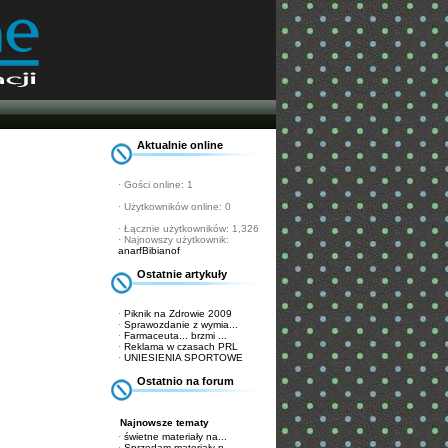
Aktualnie online
· Gości online: 1
· Użytkowników online: 0
· Łącznie użytkowników: 1,326
· Najnowszy użytkownik:
anarfBibianof
Ostatnie artykuły
·
Piknik na Zdrowie 2009
·
Sprawozdanie z wymia...
·
Farmaceuta... brzmi ...
·
Reklama w czasach PRL
·
UNIESIENIA SPORTOWE
Ostatnio na forum
Najnowsze tematy
·
świetne materiały na...
·
Sprzedam materiały n...