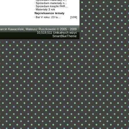
·
Sprzedam materiały n...
·
Sprzedam książki FAR...
·
Materiały 3 rok
Najciekawsze tematy
·
Bal V roku: 23 lu...
[109]
arcin Kawaciński, Mateusz Ruszkowski © 2005 - 2009
10,519,511 Unikalnych wizyt
SmartBlueTheme