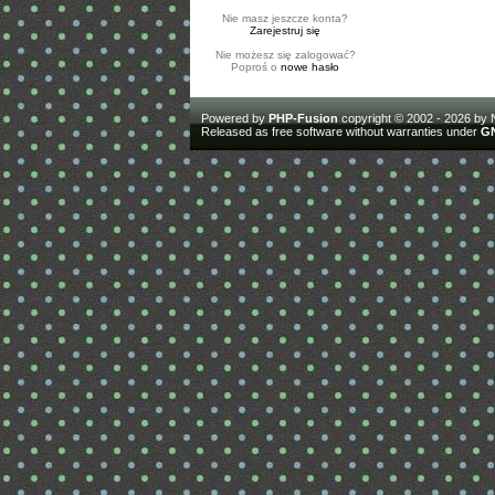
Nie masz jeszcze konta?
Zarejestruj się
Nie możesz się zalogować?
Poproś o
nowe hasło
Powered by
PHP-Fusion
copyright © 2002 - 2026 by 
Released as free software without warranties under
GN