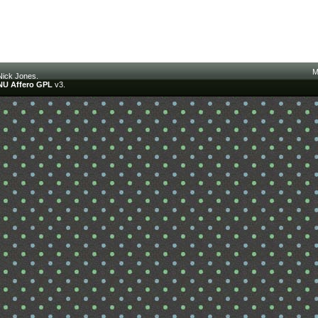
M
Nick Jones.
U Affero GPL
v3.