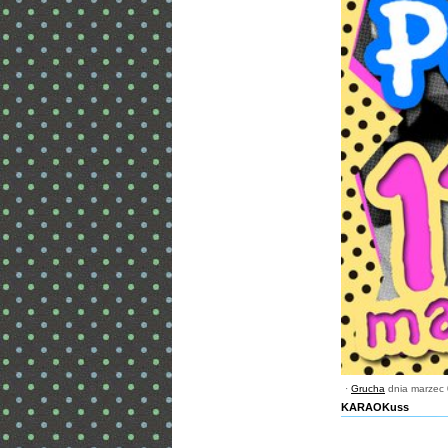
·
Grucha
dnia marzec 
KARAOKuss