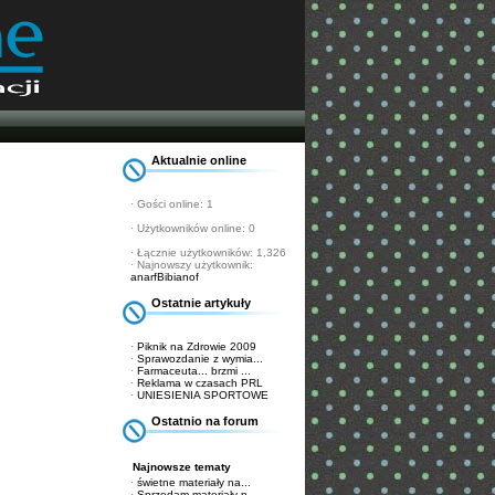
Aktualnie online
· Gości online: 1
· Użytkowników online: 0
· Łącznie użytkowników: 1,326
· Najnowszy użytkownik:
anarfBibianof
Ostatnie artykuły
·
Piknik na Zdrowie 2009
·
Sprawozdanie z wymia...
·
Farmaceuta... brzmi ...
·
Reklama w czasach PRL
·
UNIESIENIA SPORTOWE
Ostatnio na forum
Najnowsze tematy
·
świetne materiały na...
·
Sprzedam materiały n...