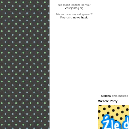
Nie masz jeszcze konta?
Zarejestruj się
Nie możesz się zalogować?
Poproś o
nowe hasło
·
Grucha
dnia marzec 
Wesele Party