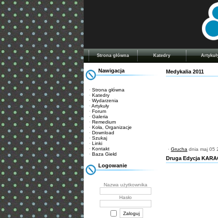
Strona główna
Katedry
Artykuł
Nawigacja
Medykalia 2011
·
Strona główna
·
Katedry
·
Wydarzenia
·
Artykuły
·
Forum
·
Galeria
·
Remedium
·
Koła, Organizacje
·
Download
·
Szukaj
·
Linki
·
Kontakt
·
Grucha
dnia maj 05 
·
Baza Giełd
Druga Edycja KAR
Logowanie
Nazwa użytkownika
Hasło