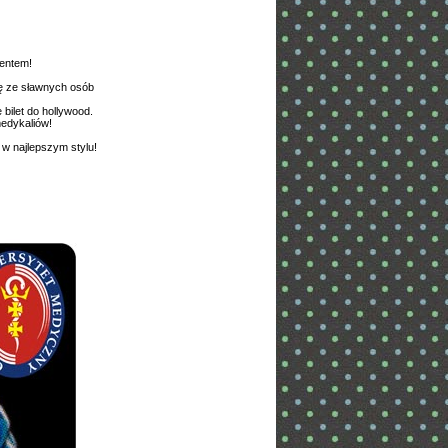
lentem!
ię ze sławnych osób
bilet do hollywood.
medykaliów!
w najlepszym stylu!