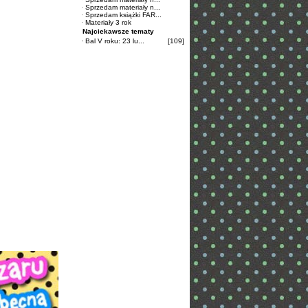
·
Sprzedam materiały n...
·
Sprzedam książki FAR...
·
Materiały 3 rok
Najciekawsze tematy
·
Bal V roku: 23 lu...
[109]