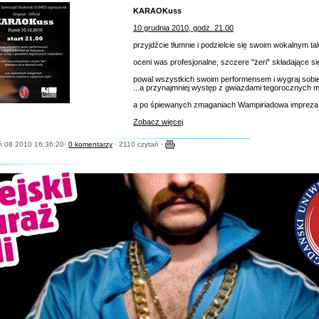
KARAOKuss
10 grudnia 2010, godz. 21.00
przyjdźcie tłumnie i podzielcie się swoim wokalnym ta
oceni was profesjonalne, szczere "żeri" składające s
powal wszystkich swoim performensem i wygraj sobie 
...a przynajmniej występ z gwiazdami tegorocznych 
a po śpiewanych zmaganiach Wampiriadowa impreza 
Zobacz więcej
ń 08 2010 16:36:20·
0 komentarzy
· 2110 czytań ·