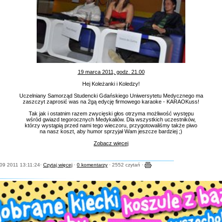
19 marca 2011, godz. 21.00
Hej Koleżanki i Koledzy!
Uczelniany Samorząd Studencki Gdańskiego Uniwersytetu Medycznego ma
zaszczyt zaprosić was na 2gą edycję firmowego karaoke - KARAOKuss!
Tak jak i ostatnim razem zwycięski głos otrzyma możliwość występu
wśród gwiazd tegorocznych Medykaliów. Dla wszystkich uczestników,
którzy wystąpią przed nami tego wieczoru, przygotowaliśmy także piwo
na nasz koszt, aby humor sprzyjał Wam jeszcze bardziej ;)
Zobacz więcej
09 2011 13:11:24·
Czytaj więcej
·
0 komentarzy
· 2552 czytań ·