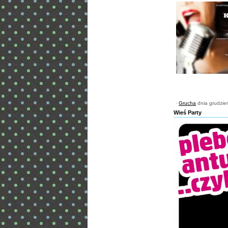
·
Grucha
dnia grudzie
Wieś Party