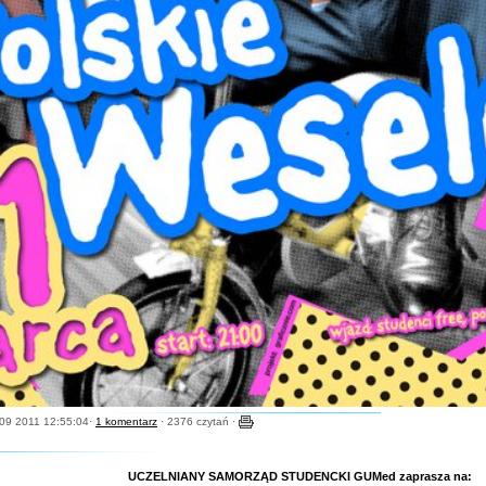
09 2011 12:55:04·
1 komentarz
· 2376 czytań ·
UCZELNIANY SAMORZĄD STUDENCKI GUMed zaprasza na: