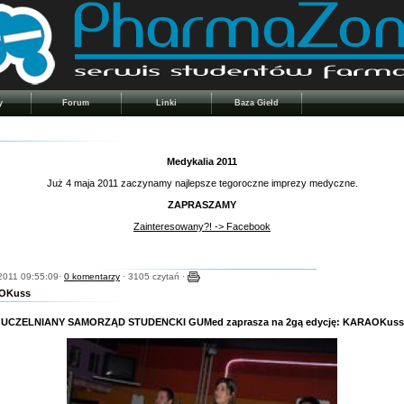
y
Forum
Linki
Baza Giełd
Medykalia 2011
Już 4 maja 2011 zaczynamy najlepsze tegoroczne imprezy medyczne.
ZAPRASZAMY
Zainteresowany?! -> Facebook
2011 09:55:09·
0 komentarzy
· 3105 czytań ·
AOKuss
UCZELNIANY SAMORZĄD STUDENCKI GUMed zaprasza na 2gą edycję: KARAOKuss